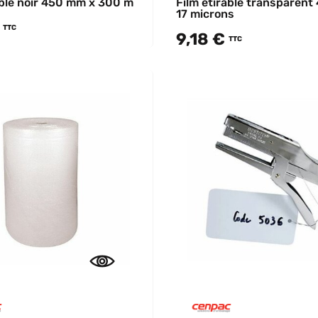
able noir 450 mm x 300 m
Film étirable transparen
17 microns
TTC
9,18 €
TTC