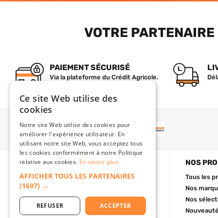
VOTRE PARTENAIRE 
PAIEMENT SÉCURISÉ
LI
Via la plateforme du Crédit Agricole.
Dél
Ce site Web utilise des
cookies
Notre site Web utilise des cookies pour
PAIEMENT
améliorer l'expérience utilisateur. En
utilisant notre site Web, vous acceptez tous
les cookies conformément à notre Politique
relative aux cookies.
En savoir plus
BATISHOP
NOS PRO
AFFICHER TOUS LES PARTENAIRES
Qui sommes-nous ?
Tous les p
(1697) →
Nous contacter
Nos marque
Foire aux questions
Nos sélect
REFUSER
ACCEPTER
C.G de vente
Nouveaut