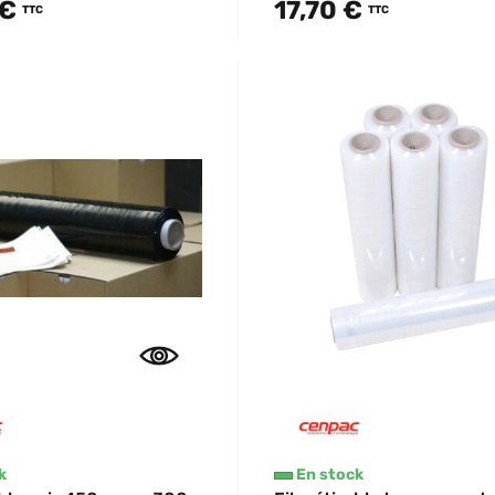
 €
17,70 €
TTC
TTC
k
En stock