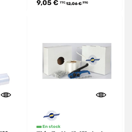
9,05 €
TTC
TTC
12,06 €
En stock