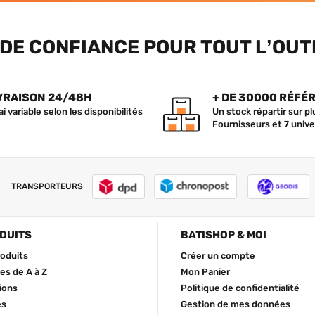
DE CONFIANCE POUR TOUT L’OUT
VRAISON 24/48H
+ DE 30000 RÉFÉ
ai variable selon les disponibilités
Un stock répartir sur p
Fournisseurs et 7 unive
TRANSPORTEURS
DUITS
BATISHOP & MOI
roduits
Créer un compte
s de A à Z
Mon Panier
ions
Politique de confidentialité
és
Gestion de mes données