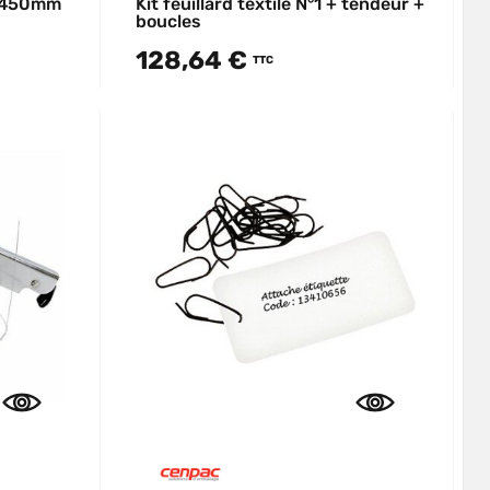
t 450mm
Kit feuillard textile N°1 + tendeur +
boucles
128,64 €
TTC