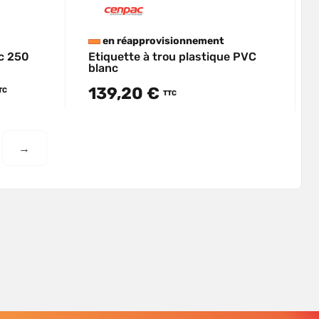
en réapprovisionnement
nc 250
Etiquette à trou plastique PVC
blanc
139,20 €
TC
TTC
→