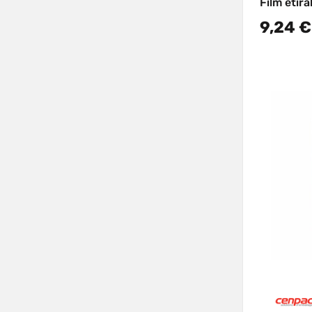
Film étir
9,24 €