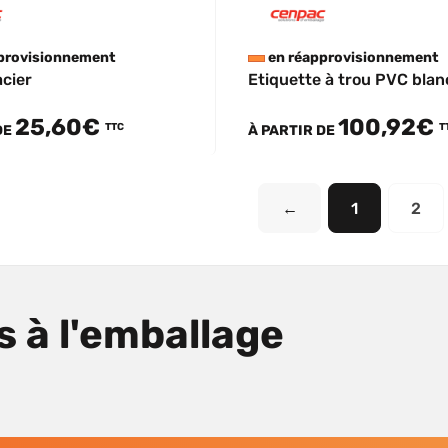
provisionnement
en réapprovisionnement
acier
Etiquette à trou PVC bla
25,60€
100,92€
TTC
T
DE
À PARTIR DE
←
1
2
s à l'emballage