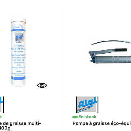
k
En stock
 de graisse multi-
Pompe à graisse éco-équ
 400g