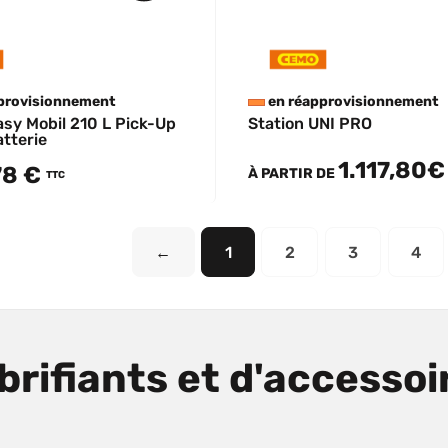
provisionnement
en réapprovisionnement
asy Mobil 210 L Pick-Up
Station UNI PRO
atterie
1.117,80
78 €
À PARTIR DE
TTC
←
1
2
3
4
brifiants et d'accessoi