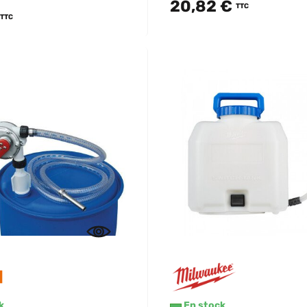
20,82 €
TTC
TTC
k
En stock