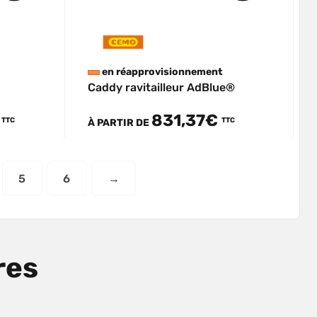
en réapprovisionnement
Caddy ravitailleur AdBlue®
€
831,37€
TTC
TTC
À PARTIR DE
5
6
→
res