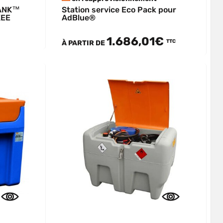
TANK™
Station service Eco Pack pour
KEE
AdBlue®
1.686,01€
TTC
À PARTIR DE