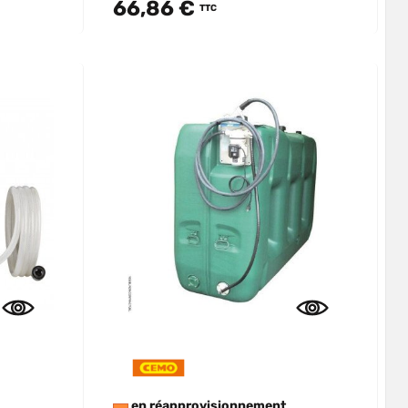
66,86 €
TTC
en réapprovisionnement