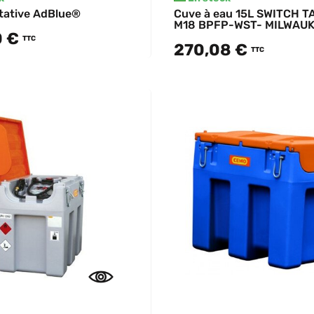
tative AdBlue®
Cuve à eau 15L SWITCH 
M18 BPFP-WST- MILWAU
0 €
TTC
270,08 €
TTC