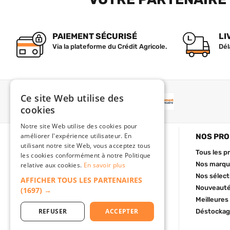
PAIEMENT SÉCURISÉ
LI
Via la plateforme du Crédit Agricole.
Dél
Ce site Web utilise des
PAIEMENT
cookies
Notre site Web utilise des cookies pour
améliorer l'expérience utilisateur. En
BATISHOP
NOS PRO
utilisant notre site Web, vous acceptez tous
Qui sommes-nous ?
Tous les p
les cookies conformément à notre Politique
Nous contacter
Nos marque
relative aux cookies.
En savoir plus
Foire aux questions
Nos sélect
AFFICHER TOUS LES PARTENAIRES
C.G de vente
Nouveaut
(1697) →
Mentions légales
Meilleures
Livraison
Déstockag
REFUSER
ACCEPTER
Comment commander ?