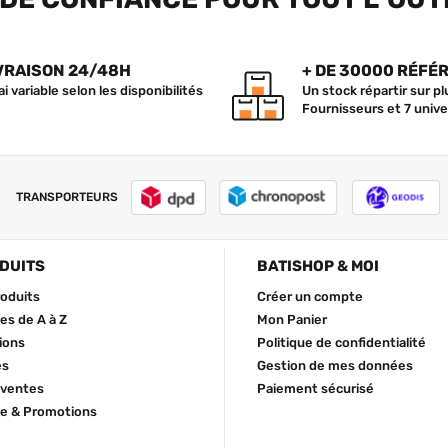
VRAISON 24/48H
+ DE 30000 RÉFÉ
ai variable selon les disponibilités
Un stock répartir sur p
Fournisseurs et 7 unive
TRANSPORTEURS
DUITS
BATISHOP & MOI
roduits
Créer un compte
s de A à Z
Mon Panier
ions
Politique de confidentialité
és
Gestion de mes données
 ventes
Paiement sécurisé
e & Promotions