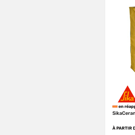
en réap
SikaCer
À PARTIR 