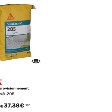
provisionnement
am®-205
37,38€
TTC
DE