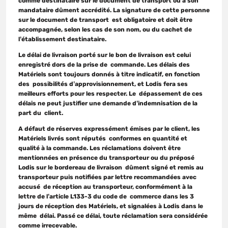
comme destinataire sur le document de transport ou à son
mandataire dûment accrédité. La signature de cette personne
sur le document de transport est obligatoire et doit être
accompagnée, selon les cas de son nom, ou du cachet de
l’établissement destinataire.
Le délai de livraison porté sur le bon de livraison est celui
enregistré dors de la prise de commande. Les délais des
Matériels sont toujours donnés à titre indicatif, en fonction
des possibilités d’approvisionnement, et Lodis fera ses
meilleurs efforts pour les respecter. Le dépassement de ces
délais ne peut justifier une demande d’indemnisation de la
part du client.
A défaut de réserves expressément émises par le client, les
Matériels livrés sont réputés conformes en quantité et
qualité à la commande. Les réclamations doivent être
mentionnées en présence du transporteur ou du préposé
Lodis sur le bordereau de livraison dûment signé et remis au
transporteur puis notifiées par lettre recommandées avec
accusé de réception au transporteur, conformément à la
lettre de l’article L133-3 du code de commerce dans les 3
jours de réception des Matériels, et signalées à Lodis dans le
même délai. Passé ce délai, toute réclamation sera considérée
comme irrecevable.