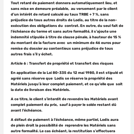
Tout retard de paiement donnera automatiquement lieu, et
sans mise en demeure préalable, au versement par le client
d’un intérêt de retard calculé au taux TRBE + 7 %, sans
préjudice de tous autres droits de Lodis, au titre de la non-
exécution des obligations du contrat. En outre, du seul fait de
l’échéance du terme et sans autre formalité, il s’ajoute une
indemnité stipulée à titre de clause pénale, à hauteur de 15 %
du montant de la facture avec un minimum de 46 euros pour
remise du dossier au contentieux sans préjudice de tous
autres frais s’il y échet.
Article 6 : Transfert de propriété et transfert des risques
En application de la Loi 80-335 du 12 mai 1980, il est stipulé et
agréé sans réserve que Lodis se réserve la propriété des
Matériels jusqu’à leur complet paiement, et ce qu’elle que soit
la date de livraison des Matériels.
A ce titre, le client s’interdit de revendre les Matériels avant
complet paiement du prix, sauf à payer le solde restant dû
avant l’échéance.
A défaut de paiement à l’échéance, même partiel, Lodis aura
de plein droit la possibilité de reprendre les Matériels sans
autre formalité. Le cas échéant, la restitution s’effectuera