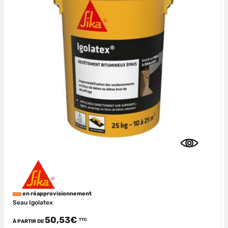
en réapprovisionnement
Seau Igolatex
50,53€
TTC
À PARTIR DE