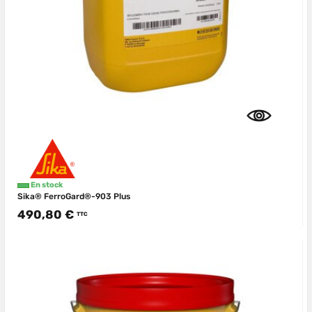
En stock
Sika® FerroGard®-903 Plus
490,80 €
TTC