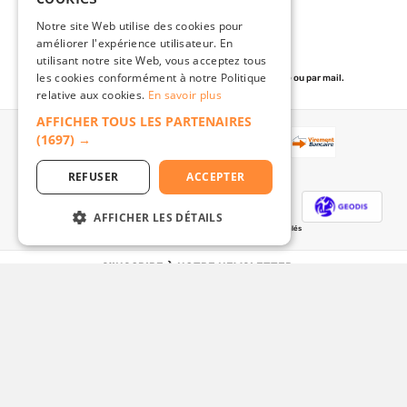
Notre site Web utilise des cookies pour
améliorer l'expérience utilisateur. En
utilisant notre site Web, vous acceptez tous
SERVICE CLIENT
les cookies conformément à notre Politique
de 07h30 à 12h et de 13h30 à 18h30 par téléphone ou par mail.
relative aux cookies.
En savoir plus
AFFICHER TOUS LES PARTENAIRES
(1697) →
PAIEMENT
REFUSER
ACCEPTER
TRANSPORTEURS
AFFICHER LES DÉTAILS
Livraison à domicile ou sur place pour articles signalés
S'INSCRIRE À NOTRE NEWSLETTER
Recevez nos dernières offres, nouveautés et actualités
Facebook
Linkedin
©Batishop By Lodis 2026.
Tous droits réservés. Site web réalisé par l'agence :
Human To