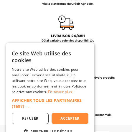
Via la plateforme du Crédit Agricole.
LIVRAISON 24/48H
Délai variable selon les disponibilités
Ce site Web utilise des
cookies
Notre site Web utilise des cookies pour
+ DE 30000 RÉFÉRENCES
améliorer l'expérience utilisateur. En
Un stock répartir sur plus de 130 Fournisseurs et 7 univers produits
utilisant notre site Web, vous acceptez tous
les cookies conformément à notre Politique
relative aux cookies.
En savoir plus
AFFICHER TOUS LES PARTENAIRES
(1697) →
SERVICE CLIENT
de 07h30 à 12h et de 13h30 à 18h30 par téléphone ou par mail.
REFUSER
ACCEPTER
AFFICHER LES DÉTAILS