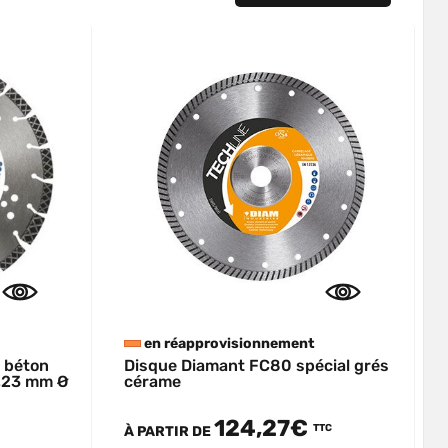
en réapprovisionnement
 béton
Disque Diamant FC80 spécial grés
2,23 mm Ø
cérame
124,27€
TTC
À PARTIR DE