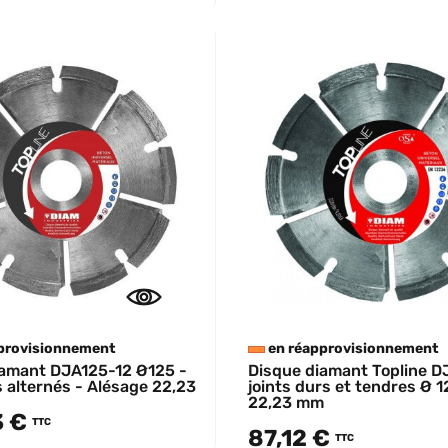
provisionnement
en réapprovisionnement
iamant DJA125-12 Ø125 -
Disque diamant Topline D
alternés - Alésage 22,23
joints durs et tendres Ø 1
22,23 mm
3 €
TTC
87,12 €
TTC