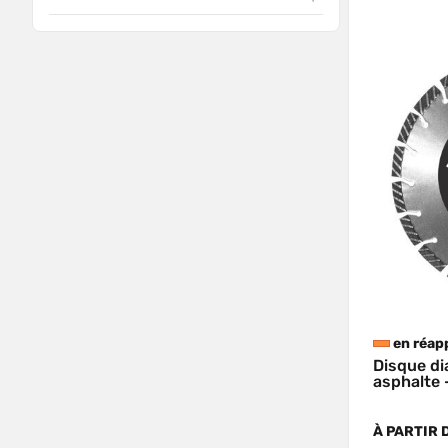
en réap
Disque d
asphalte 
À PARTIR 