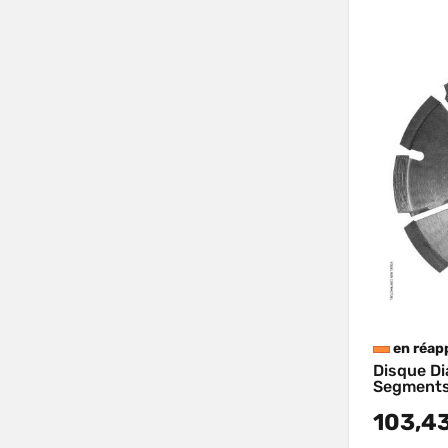
en réap
Disque D
Segments 
103,4