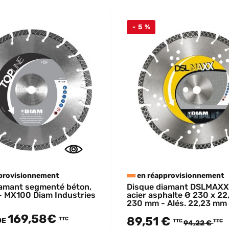
- 5 %
provisionnement
en réapprovisionnement
iamant segmenté béton,
Disque diamant DSLMAXX
- MX100 Diam Industries
acier asphalte Ø 230 x 2
230 mm - Alés. 22,23 mm
169,58€
89,51 €
TTC
DE
TTC
TTC
94,22 €