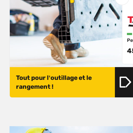
nement
En stock
e
EMBOUT DE SÉCURITÉ
Pe
33,72 €
4
TTC
Tout pour l’outillage et le
rangement !