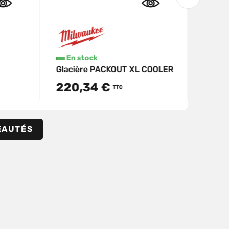
En stock
En s
Glacière PACKOUT XL COOLER
Glaciè
220,34 €
95,
TTC
EAUTÉS