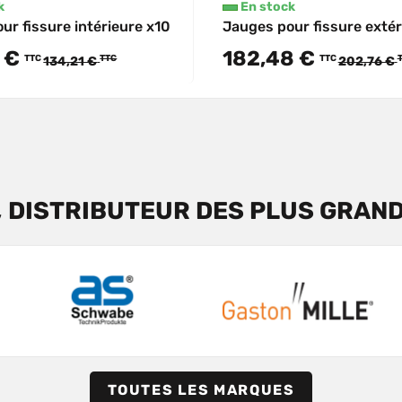
k
En stock
ur fissure intérieure x10
Jauges pour fissure extér
 €
182,48 €
TTC
TTC
TTC
134,21 €
202,76 €
, DISTRIBUTEUR DES PLUS GRAN
TOUTES LES MARQUES