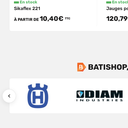
En stock
En stoc
Sikaflex 221
Jauges po
10,40€
120,79
TTC
À PARTIR DE
BATISHOP