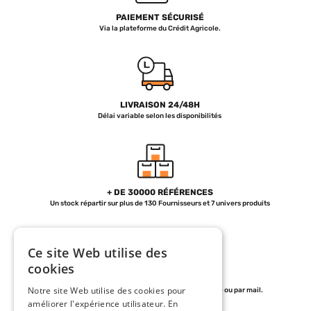
PAIEMENT SÉCURISÉ
Via la plateforme du Crédit Agricole.
LIVRAISON 24/48H
Délai variable selon les disponibilités
+ DE 30000 RÉFÉRENCES
Un stock répartir sur plus de 130 Fournisseurs et 7 univers produits
Ce site Web utilise des
cookies
SERVICE CLIENT
Notre site Web utilise des cookies pour
de 07h30 à 12h et de 13h30 à 18h30 par téléphone ou par mail.
améliorer l'expérience utilisateur. En