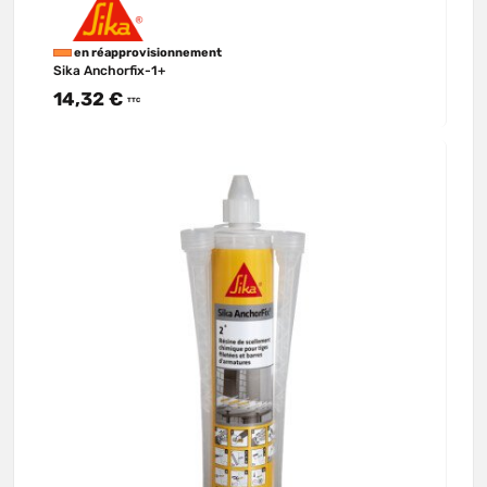
en réapprovisionnement
Sika Anchorfix-1+
14,32 €
TTC